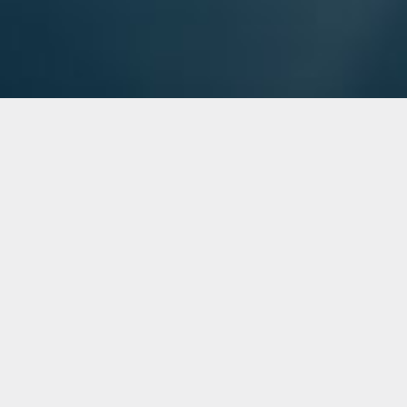
Über die Stiftung
Die Hans Mühlenhoff-Stiftung hat es sich zum Ziel
gesetzt, junge Menschen zu fördern, die
sich in einem besonderen Maß durch Zielstrebigkeit
und Leistungsorientierung auszeichnen.
Mehr erfahren